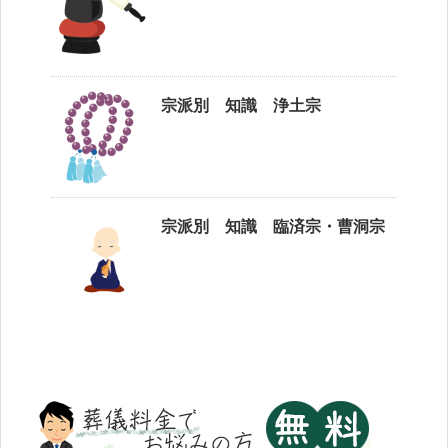
宗派別 知識 浄土宗
宗派別 知識 臨済宗・曹洞宗