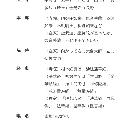
中尊寺（岩手） 立石寺（山形） 喜
多院（埼玉）善光寺（長野）
本 尊
〈寺院〉阿弥陀如来、観音菩薩、薬師
如来、不動明王、釈迦如来など
〈在家〉坐釈迦、坐弥陀が基本だが、
観音菩薩、不動明王でもいい。
脇 侍
〈在家〉向かって右に天台大師、左に
伝教大師。
経 典
〈寺院〉根本経典は「妙法蓮華経」
（法華経）密教面では「大日経」「金
剛頂経」 浄土門では「阿弥陀経」
「観無量寿経」「無量寿経」
〈在家〉「般若心経」「法華経」自我
偈、「法華経」世尊偈（観音経）
唱 名
南無阿弥陀仏