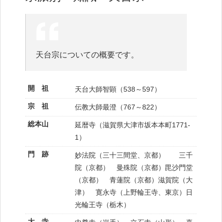
天台宗についての概要です。
開 祖
天台大師智顕（538～597）
宗 祖
伝教大師最澄（767～822）
総本山
延暦寺（滋賀県大津市坂本本町1771-
1）
門 跡
妙法院（三十三間堂、京都） 三千
院（京都） 曼殊院（京都）毘沙門堂
（京都） 青蓮院（京都）滋賀院（大
津） 寛永寺（上野輪王寺、東京）日
光輪王寺（栃木）
大 寺